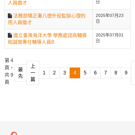
日
人員徵才
法務部矯正署八德外役監獄心理約
2025年07月23
日
用人員徵才
國立臺灣海洋大學 學務處諮商輔導
2025年07月01
日
組誠徵專任輔導人員B
第 4
上
頁，
最
一
1
2
3
4
5
6
7
8
9
共 9
先
篇
頁