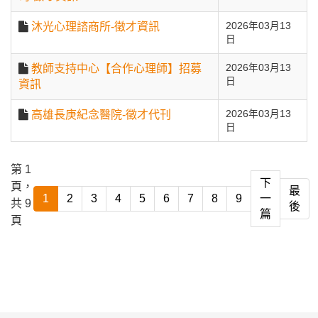
沐光心理諮商所-徵才資訊
2026年03月13
日
教師支持中心【合作心理師】招募
2026年03月13
日
資訊
高雄長庚紀念醫院-徵才代刊
2026年03月13
日
第 1
下
頁，
最
1
2
3
4
5
6
7
8
9
一
共 9
後
篇
頁