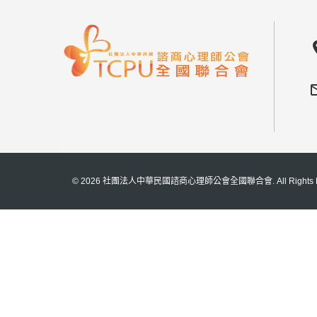
locat
mail_
© 2026 社團法人中華民國諮商心理師公會全國聯合會. All Rights Rese