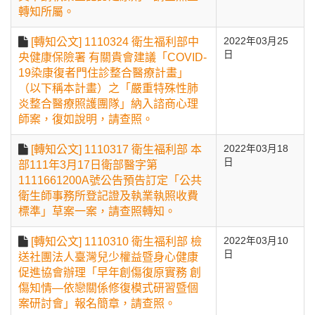
轉知所屬。
[轉知公文] 1110324 衛生福利部中
2022年03月25
日
央健康保險署 有關貴會建議「COVID-
19染康復者門住診整合醫療計畫」
（以下稱本計畫）之「嚴重特殊性肺
炎整合醫療照護團隊」納入諮商心理
師案，復如說明，請查照。
[轉知公文] 1110317 衛生福利部 本
2022年03月18
日
部111年3月17日衛部醫字第
1111661200A號公告預告訂定「公共
衛生師事務所登記證及執業執照收費
標準」草案一案，請查照轉知。
[轉知公文] 1110310 衛生福利部 檢
2022年03月10
日
送社團法人臺灣兒少權益暨身心健康
促進協會辦理「早年創傷復原實務 創
傷知情—依戀關係修復模式研習暨個
案研討會」報名簡章，請查照。