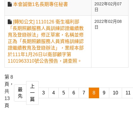
本會誠徵1名長期專任秘書
2022年02月07
日
[轉知公文] 1110126 衛生福利部
2022年02月08
日
「長期照顧服務人員訓練認證繼續教
育及登錄辦法」修正草案，名稱並修
正為「長期照顧服務人員資格訓練認
證繼續教育及登錄辦法」，業經本部
於111年1月26日以衛部顧字第
1101963310號公告預告，請查照。
第 8
頁，
上
最
共
一
3
4
5
6
7
8
9
10
11
先
13
篇
頁