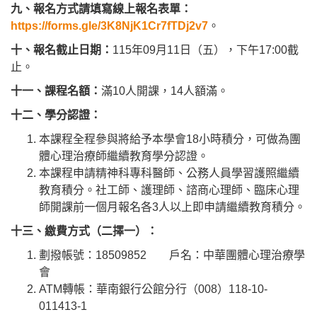
九、
報名
方
式請
填寫
線上報名表單：
https://forms.gle/3K8NjK1Cr7fTDj2v7
。
十、
報名
截止
日期：
115年09月11日（五），下午17:00截
止。
十一、
課程名
額：
滿10人開課，14人額滿。
十二、
學分
認證：
本課程全程參與將給予本學會18小時積分，可做為團
體心理治療師繼續教育學分認證。
本課程申請精神科專科醫師、公務人員學習護照繼續
教育積分。社工師、護理師、諮商心理師、臨床心理
師開課前一個月報名各3人以上即申請繼續教育積分。
十三、
繳費方式（二擇一）：
劃撥帳號：18509852 戶名：中華團體心理治療學
會
ATM轉帳：華南銀行公館分行（008）118-10-
011413-1