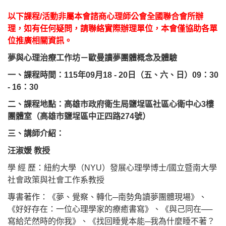
以下
課程/活動非屬本會諮商心理師公會全國聯合會所辦
理，如有任何疑問，請聯絡實際辦理單位，本會僅協助各單
位推廣相關資訊。
夢與心理治療工作坊－歐曼讀夢團體概念及體驗
一、
課程時間：
115
年
09
月
18 - 20
日
（五、六、日）
09
：
30
- 16
：
30
二、
課程地點
：
高雄市政府衛生局鹽埕區社區心衛中心
3
樓
團體室
（高雄市鹽埕區中正四路
274
號）
三、
講師介紹：
汪淑媛 教授
學 經 歷：紐約大學（NYU）發展心理學博士/國立暨南大學
社會政策與社會工作系教授
專書著作：《夢、覺察、轉化─南勢角讀夢團體現場》、
《好好存在：一位心理學家的療癒書寫》、《與己同在──
寫給茫然時的你我》、《找回睡覺本能─我為什麼睡不著？