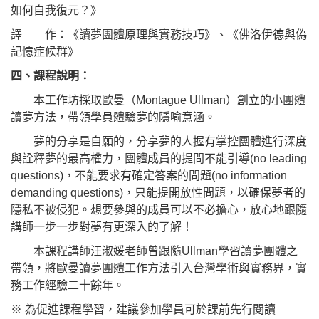
如何自我復元？》
譯 作：《讀夢團體原理與實務技巧》、《佛洛伊德與偽
記憶症候群》
四、
課程
說明
：
本工作坊採取歐曼（Montague Ullman）創立的小團體
讀夢方法，帶領學員體驗夢的隱喻意涵。
夢的分享是自願的，分享夢的人握有掌控團體進行深度
與詮釋夢的最高權力，團體成員的提問不能引導(no leading
questions)，不能要求有確定答案的問題(no information
demanding questions)，只能提開放性問題，以確保夢者的
隱私不被侵犯。想要參與的成員可以不必擔心，放心地跟隨
講師一步一步對夢有更深入的了解！
本課程講師汪淑媛老師曾跟隨Ullman學習讀夢團體之
帶領，將歐曼讀夢團體工作方法引入台灣學術與實務界，實
務工作經驗二十餘年。
※ 為促進課程學習，建議參加學員可於課前先行閱讀