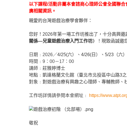
以下
課程/活動非屬本會諮商心理師公會全國聯
廣相關資訊。
親愛的台灣
遊戲
治療
學會夥伴：
您好！2026年第一
場
工作
坊
推
出
了，十分高興邀
關係
—
兒童
遊戲
治療
入門
工作
坊
》！現致函誠邀
日期﹕2026／
4/25(六）、4/26(日）、5/23（
六）
時間﹕9：00－17：00
講師﹕
莊雅婷博士
地點﹕凱達格蘭文化館（臺北市北投區中山路3之
對象﹕
對
遊戲
治療
有興趣之
心
理師、專輔教師、
工作
坊
詳情請參閱本會網址﹕
https://www.
atpt.or
敬祝