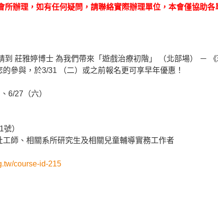
合會所辦理，如有任何疑問，請聯絡實際辦理單位，本會僅協助各
請到 莊雅婷博士 為我們帶來「
遊戲
治療
初
階
」 （
北部
場
） － 《
您的參
與，於3/31 （二）或之前報名更可享早年優惠！
、6/27（六）
1號）
社工師、
相關系所研究生及相關
兒童
輔導實務
工作
者
g.tw/course-id-215