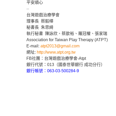
平安順
心
--
台灣
遊戲
治療
學會
理事長 蔡毅樺
秘書長 朱思綺
執行秘書 陳詠欣、蔡歆裕、羅冠權、張家瑞
Association for Taiwan Play Therapy (ATPT)
E-mail:
atpt2013@gmail.com
網址:
http://www.atpt.org.tw
FB社團：台灣
遊戲
治療
學會-Atpt
銀行代號：013（國泰世華銀行 成功分行）
銀行帳號：063-03-500284-9