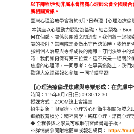
以下
課程/活動非屬本會諮商心理師公會全國聯
廣相關資訊。
臺灣心理治療學會將於6月7日辦理【心理治療倫
本講座以心理動力觀點為基礎，結合榮格、Bion
何在個體、
關係與團體之間流動。我們將一起探
識的投射？
當團隊需要做出守門決策時，
我們是
強制個人治療與專業成長的兩難，守門決策中的
時，
我們如何保有第三位置。這不只是一場關於
焦慮的心理師，一同思考：在專業道路上，
我們
歡迎大家踴躍報名參加!一同持續學習!
【心理治療倫理焦慮與專業形成：在焦慮中
時間：115年6月7日(日) 09:30-12:30
授課方式：ZOOM線上會議室
招生對象：限醫療、心理等心理衛生相關領域之
繼續教育積分：精神醫學、臨床心理、諮商心理
◆ 全程參與之學員可領取研習證書電子檔。
※詳情請參閱附檔簡章或報名網頁：
https://
reur