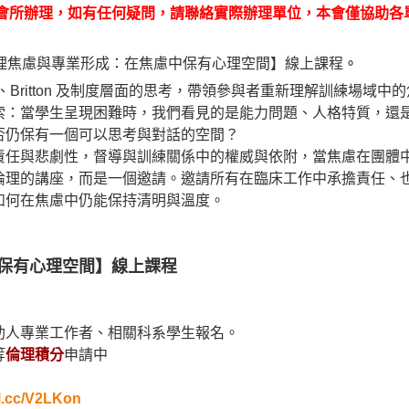
合會所辦理，如有任何疑問，請聯絡實際辦理單位，本會僅協助各
理焦慮與專業形成
：在焦慮中保有心理空間】線上課程
。
、
Britton 及制度層面的思考，
帶領參與者重新理解訓練場域中的
索：當學生呈現困難時，
我們看見的是能力問題、人格特質，還
否仍保有一個可以思考與對話的空間？
責任與悲劇性，
督導與訓練關係中的權威與依附，當焦慮在團體
倫理的講座，
而是一個邀請。邀請所有在臨床工作中承擔責任、
如何在焦慮中仍能保持清明與溫度。
保有心理空間】線上課程
助人專業工作者、
相關科系學生報名。
等
倫理積分
申請中
l.cc/V2LKon