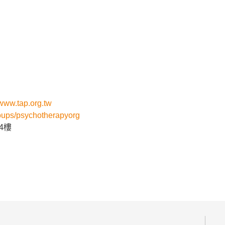
www.tap.org.tw
oups/psychotherapyorg
4樓