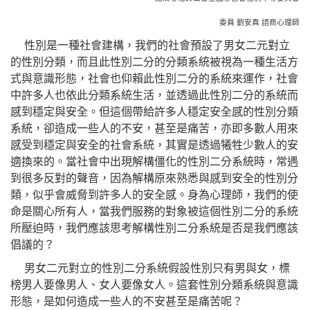
委員 劉安真 諮商心理師
性別是一種社會建構，我們的社會預設了男女二元對立
的性別分類，而且此性別二分的分類系統被視為一種生活方
式與意識形態，社會也仰賴此性別二分的系統來運作，社會
中許多人也依此分類系統生活，並透過此性別二分的系統而
感到穩定與安全。但這個帶給許多人穩定安全感的性別分類
系統，卻造成一些人的不安，甚至是痛苦，亦即多數人用來
感受到穩定與安全的社會系統，其實是透過犧牲少數人的安
適換來的。當社會中出現解構僵化的性別二分系統時，常遇
到很多反對的聲音，因為解構原來熟悉與感到安全的性別分
類，似乎會威脅到許多人的安全感。身為心理師，我們的使
命是關心所有人，當我們服務的對象被這個性別二分的系統
所壓迫時，我們應該思考解構性別二分系統是否是我們應該
倡議的？
男女二元對立的性別二分系統假設性別只有男與女，標
榜男人要像男人、女人要像女人。這套性別分類系統與意識
形態，是如何造成一些人的不安甚至是痛苦呢？